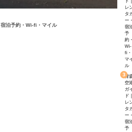
ド
レ
タ
ー
泊予約・Wi-fi・マイル
宿
予
約
Wi-
fi・
マ
ル
3
青
空
ガ
ド
レ
タ
ー
宿
予