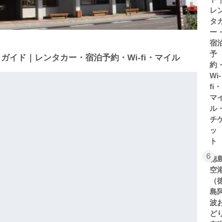
レ
タ
ー
宿
予
ガイド｜レンタカー・宿泊予約・Wi-fi・マイル
約
Wi-
fi・
マ
ル
チ
ッ
ト
6
徳
空
（
島
波
ど