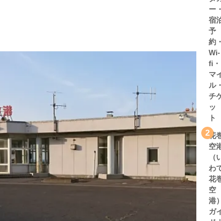
ー
宿
予
約
Wi-
fi・
マ
ル
チ
ッ
ト
2
花
空
（
わ
花
空
港
ガ