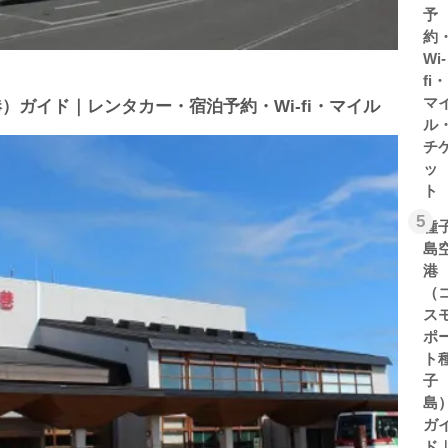
予
約
Wi-
fi・
マ
）ガイド｜レンタカー・宿泊予約・Wi-fi・マイル
ル
チ
ッ
ト
5
種
島
港
（
ス
ポ
ト
子
島
ガ
ド