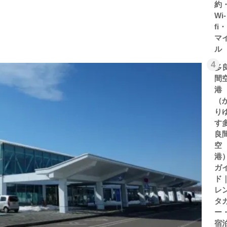
約
Wi-
fi・
マ
ル
4
多
間
港
（
り
す
良
空
港
ガ
ド
レ
タ
ー
宿