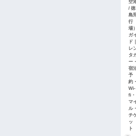
空
/ 徳
島
行
場
ガ
ド
レ
タ
ー
宿
予
約
Wi-
fi・
マ
ル
チ
ッ
ト