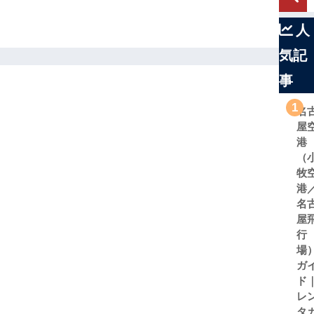
人
気記
事
1
名
屋
港
（
牧
港
名
屋
行
場
ガ
ド
レ
タ