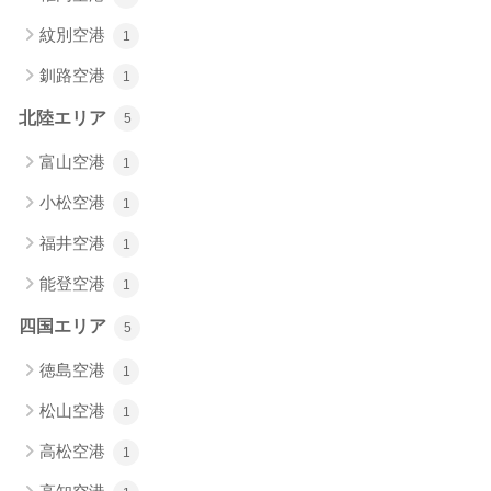
紋別空港
1
釧路空港
1
北陸エリア
5
富山空港
1
小松空港
1
福井空港
1
能登空港
1
四国エリア
5
徳島空港
1
松山空港
1
高松空港
1