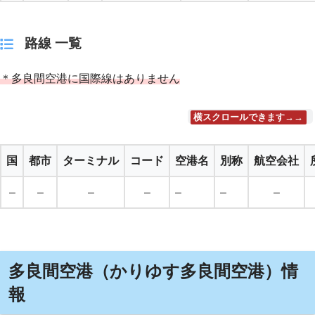
路線 一覧
＊多良間空港に国際線はありません
横スクロールできます→→
国
都市
ターミナル
コード
空港名
別称
航空会社
–
–
–
–
–
–
–
多良間空港（かりゆす多良間空港）情
報