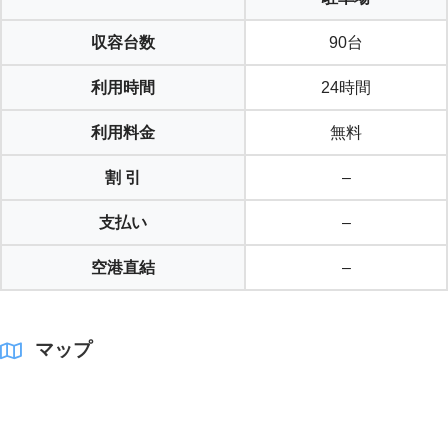
収容台数
90台
利用時間
24時間
利用料金
無料
割 引
–
支払い
–
空港直結
–
マップ