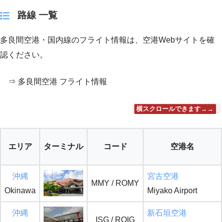
路線 一覧
多良間空港・国内線のフライト情報は、空港Webサイトを確
認ください。
⇒ 多良間空港 フライト情報
横スクロールできます→→
エリア
ターミナル
コード
空港名
沖縄
宮古空港
MMY / ROMY
Okinawa
Miyako Airport
沖縄
新石垣空港
ISG / ROIG