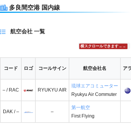
多良間空港 国内線
航空会社 一覧
横スクロールできます→→
コード
ロゴ
コールサイン
航空会社名
ア
琉球エアコミューター
– / RAC
RYUKYU AIR
Ryukyu Air Commuter
第一航空
DAK / –
–
First Flying