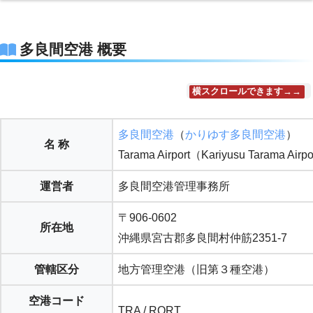
多良間空港 概要
横スクロールできます→→
多良間空港
（
かりゆす多良間空港
）
名 称
Tarama Airport（Kariyusu Tarama Airp
運営者
多良間空港管理事務所
〒906-0602
所在地
沖縄県宮古郡多良間村仲筋2351-7
管轄区分
地方管理空港（旧第３種空港）
空港コード
TRA / RORT