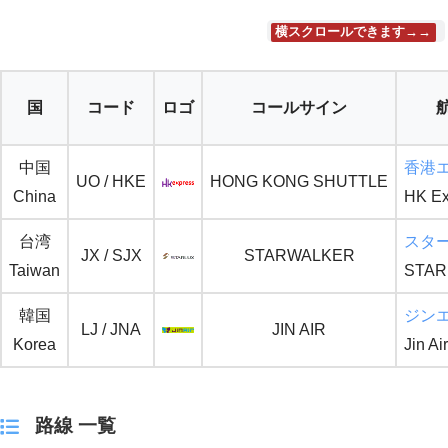
横スクロールできます→→
国
コード
ロゴ
コールサイン
中国
香港
UO / HKE
HONG KONG SHUTTLE
China
HK Ex
台湾
スタ
JX / SJX
STARWALKER
Taiwan
STARL
韓国
ジン
LJ / JNA
JIN AIR
Korea
Jin Air
路線 一覧