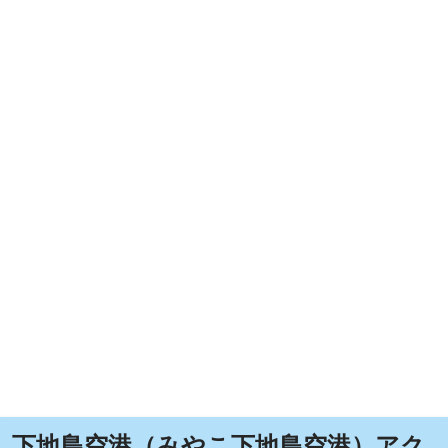
下地島空港（みやこ下地島空港）アク