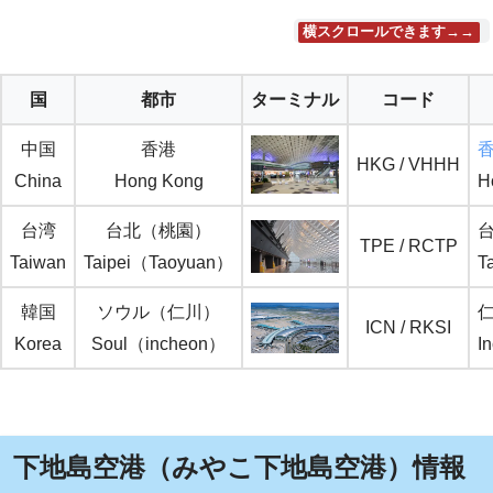
横スクロールできます→→
国
都市
ターミナル
コード
中国
香港
HKG / VHHH
China
Hong Kong
H
台湾
台北（桃園）
TPE / RCTP
Taiwan
Taipei（Taoyuan）
T
韓国
ソウル（仁川）
ICN / RKSI
Korea
Soul（incheon）
In
下地島空港（みやこ下地島空港）情報