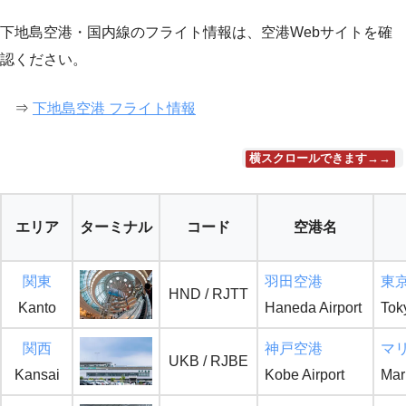
下地島空港・国内線のフライト情報は、空港Webサイトを確
認ください。
⇒
下地島空港 フライト情報
横スクロールできます→→
エリア
ターミナル
コード
空港名
関東
羽田空港
東
HND / RJTT
Kanto
Haneda Airport
Toky
関西
神戸空港
マ
UKB / RJBE
Kansai
Kobe Airport
Mar