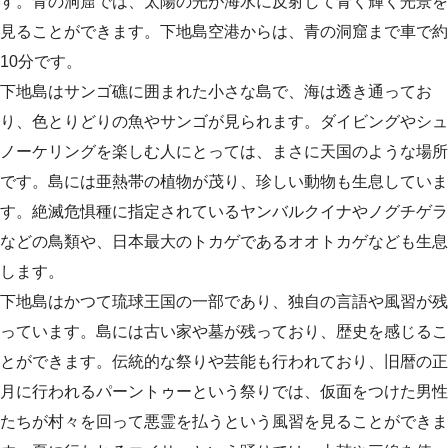
す。青の洞窟では、太陽の光が海水に反射して青く輝く光景を
見ることができます。下地島空港からは、青の洞窟まで車で約
10分です。
下地島はサンゴ礁に囲まれた小さな島で、海は透き通ってお
り、色とりどりの魚やサンゴが見られます。ダイビングやシュ
ノーケリングを楽しむ人にとっては、まさに天国のような場所
です。島には亜熱帯の植物が茂り、珍しい動物も生息していま
す。絶滅危惧種に指定されているヤンバルクイナやノグチゲラ
などの鳥類や、日本最大のトカゲであるオオトカゲなども生息
します。
下地島はかつて琉球王国の一部であり、独自の言語や風習が残
っています。島には古い家や墓が残っており、歴史を感じるこ
とができます。伝統的な祭りや芸能も行われており、旧暦の正
月に行われるパーントゥーという祭りでは、仮面をつけた男性
たちが村々を回って悪霊を払うという風習を見ることができま