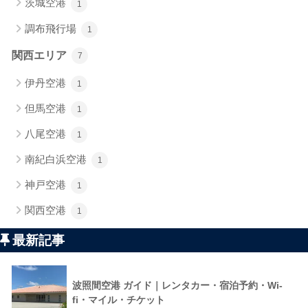
茨城空港
1
調布飛行場
1
関西エリア
7
伊丹空港
1
但馬空港
1
八尾空港
1
南紀白浜空港
1
神戸空港
1
関西空港
1
最新記事
波照間空港 ガイド｜レンタカー・宿泊予約・Wi-
fi・マイル・チケット