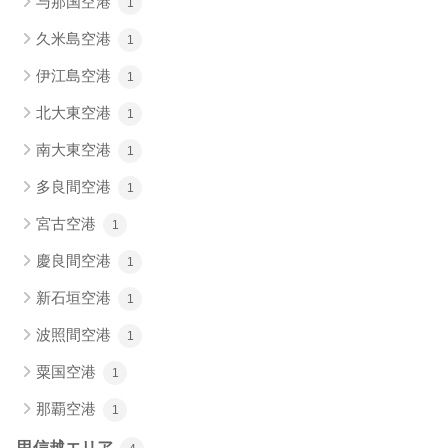
与那国空港
1
久米島空港
1
伊江島空港
1
北大東空港
1
南大東空港
1
多良間空港
1
宮古空港
1
慶良間空港
1
新石垣空港
1
波照間空港
1
粟国空港
1
那覇空港
1
甲信越エリア