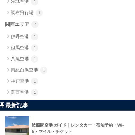
茨城空港
1
調布飛行場
1
関西エリア
7
伊丹空港
1
但馬空港
1
八尾空港
1
南紀白浜空港
1
神戸空港
1
関西空港
1
最新記事
波照間空港 ガイド｜レンタカー・宿泊予約・Wi-
fi・マイル・チケット