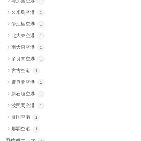
与那国空港
1
久米島空港
1
伊江島空港
1
北大東空港
1
南大東空港
1
多良間空港
1
宮古空港
1
慶良間空港
1
新石垣空港
1
波照間空港
1
粟国空港
1
那覇空港
1
甲信越エリア