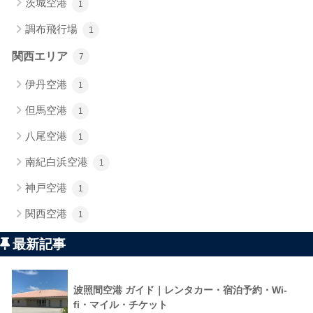
茨城空港
1
調布飛行場
1
関西エリア
7
伊丹空港
1
但馬空港
1
八尾空港
1
南紀白浜空港
1
神戸空港
1
関西空港
1
最新記事
波照間空港 ガイド｜レンタカー・宿泊予約・Wi-
fi・マイル・チケット