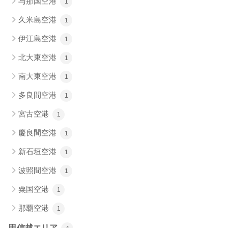
与那国空港
1
久米島空港
1
伊江島空港
1
北大東空港
1
南大東空港
1
多良間空港
1
宮古空港
1
慶良間空港
1
新石垣空港
1
波照間空港
1
粟国空港
1
那覇空港
1
甲信越エリア