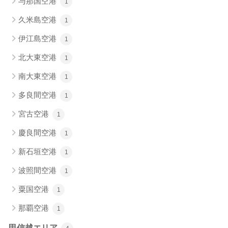
与那国空港
1
久米島空港
1
伊江島空港
1
北大東空港
1
南大東空港
1
多良間空港
1
宮古空港
1
慶良間空港
1
新石垣空港
1
波照間空港
1
粟国空港
1
那覇空港
1
甲信越エリア