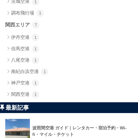
茨城空港
1
調布飛行場
1
関西エリア
7
伊丹空港
1
但馬空港
1
八尾空港
1
南紀白浜空港
1
神戸空港
1
関西空港
1
最新記事
波照間空港 ガイド｜レンタカー・宿泊予約・Wi-
fi・マイル・チケット