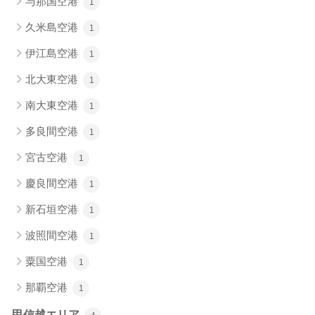
与那国空港
1
久米島空港
1
伊江島空港
1
北大東空港
1
南大東空港
1
多良間空港
1
宮古空港
1
慶良間空港
1
新石垣空港
1
波照間空港
1
粟国空港
1
那覇空港
1
甲信越エリア