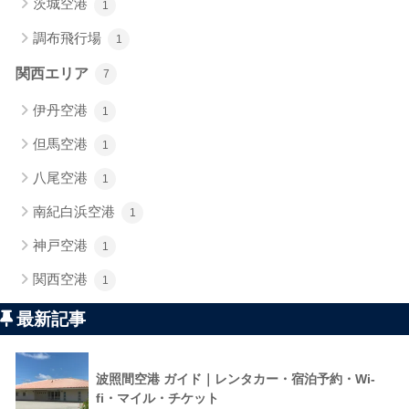
茨城空港
1
調布飛行場
1
関西エリア
7
伊丹空港
1
但馬空港
1
八尾空港
1
南紀白浜空港
1
神戸空港
1
関西空港
1
最新記事
波照間空港 ガイド｜レンタカー・宿泊予約・Wi-
fi・マイル・チケット