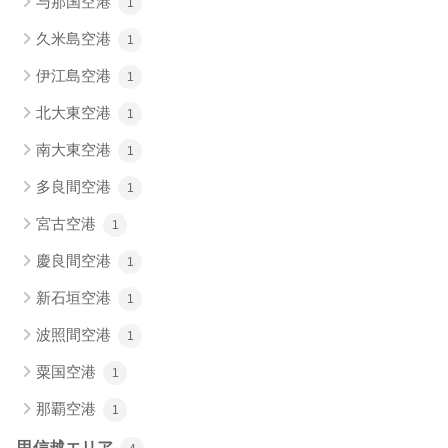
与那国空港
1
久米島空港
1
伊江島空港
1
北大東空港
1
南大東空港
1
多良間空港
1
宮古空港
1
慶良間空港
1
新石垣空港
1
波照間空港
1
粟国空港
1
那覇空港
1
甲信越エリア