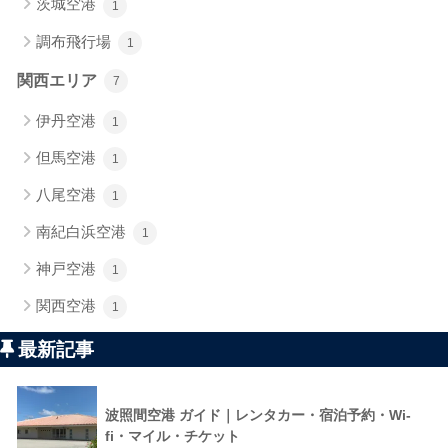
茨城空港
1
調布飛行場
1
関西エリア
7
伊丹空港
1
但馬空港
1
八尾空港
1
南紀白浜空港
1
神戸空港
1
関西空港
1
最新記事
波照間空港 ガイド｜レンタカー・宿泊予約・Wi-
fi・マイル・チケット