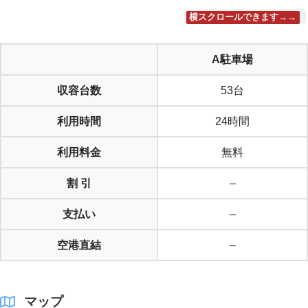
横スクロールできます→→
A駐車場
収容台数
53台
利用時間
24時間
利用料金
無料
割 引
–
支払い
–
空港直結
–
マップ