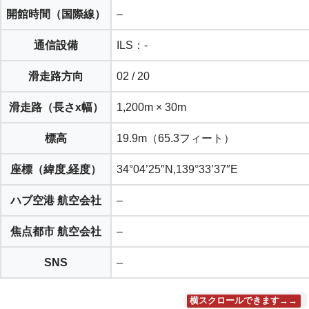
開館時間（
国際線
）
–
通信設備
ILS：-
滑走路方向
02 / 20
滑走路（長さx幅）
1,200m × 30m
標高
19.9m（65.3フィート）
座標（緯度,経度）
34°04’25″N,139°33’37″E
ハブ空港 航空会社
–
焦点都市 航空会社
–
SNS
–
横スクロールできます→→