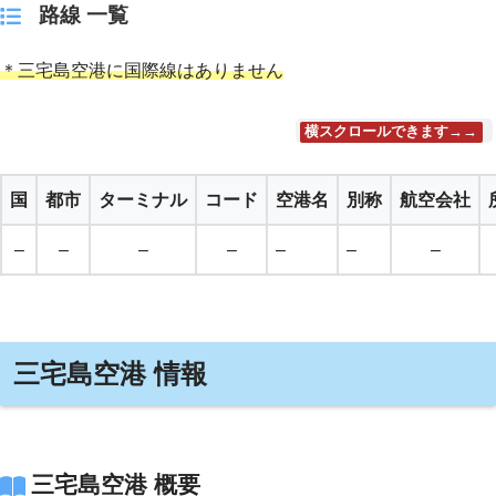
路線 一覧
＊三宅島空港に国際線はありません
横スクロールできます→→
国
都市
ターミナル
コード
空港名
別称
航空会社
–
–
–
–
–
–
–
三宅島空港 情報
三宅島空港 概要