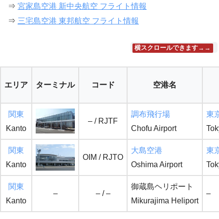
⇒
宮家島空港 新中央航空 フライト情報
⇒
三宅島空港 東邦航空 フライト情報
横スクロールできます→→
エリア
ターミナル
コード
空港名
関東
調布飛行場
東
– / RJTF
Kanto
Chofu Airport
Tok
関東
大島空港
東
OIM / RJTO
Kanto
Oshima Airport
Tok
関東
御蔵島ヘリポート
–
– / –
–
Kanto
Mikurajima Heliport