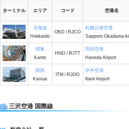
ターミナル
エリア
コード
空港名
北海道
札幌丘珠空港
OKD / RJCO
Hokkaido
Sapporo Okadama Air
関東
羽田空港
HND / RJTT
Kanto
Haneda Airport
関西
伊丹空港
ITM / RJOO
Kansai
Itami Airport
三沢空港 国際線