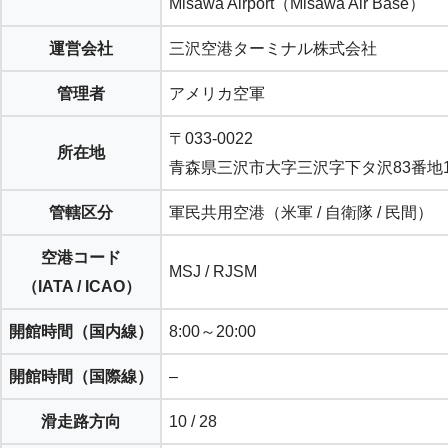
Misawa Airport（Misawa Air Base）
運営会社
三沢空港ターミナル株式会社
管理者
アメリカ空軍
〒033-0022
所在地
青森県三沢市大字三沢字下タ沢83番地1
管轄区分
軍民共用空港（米軍 / 自衛隊 / 民間）
空港コード
MSJ / RJSM
（IATA / ICAO）
開館時間（
国内線
）
8:00～20:00
開館時間（
国際線
）
–
滑走路方向
10 / 28