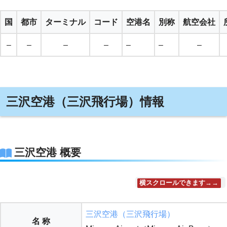
国
都市
ターミナル
コード
空港名
別称
航空会社
–
–
–
–
–
–
–
三沢空港（三沢飛行場）情報
三沢空港 概要
横スクロールできます→→
三沢空港（三沢飛行場）
名 称