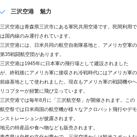
三沢空港 魅力
三沢空港は青森県三沢市にある軍民共用空港です。民間利用で
は国内線のみ運行されています。
三沢空港には、日米共同の航空自衛隊基地と、アメリカ空軍の
第35戦闘航空団があります。
三沢空港は1945年に日本軍の飛行場として建設されました
が、終戦後にアメリカ軍に接収され冷戦時代にはアメリカ軍の
前線基地として使われました。現在もアメリカ軍の戦闘機やヘ
リコプターが頻繁に飛び立っています。
三沢空港では毎年8月に「三沢航空祭」が開催されます。この
航空祭では日米両国の航空機が様々なアクロバット飛行やデモ
ンストレーションが披露されます。
地元の特産品や食べ物なども販売されます。
青森県は自然や文化が豊かで、三沢空港からは観光スポットな