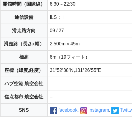
開館時間（
国際線
）
6:30～22:30
通信設備
ILS：Ⅰ
滑走路方向
09 / 27
滑走路（長さx幅）
2,500m × 45m
標高
6m（19フィート）
座標（緯度,経度）
31°52’38”N,131°26’55”E
ハブ空港 航空会社
–
焦点都市 航空会社
–
SNS
facebook
,
Instagram
,
Twitt