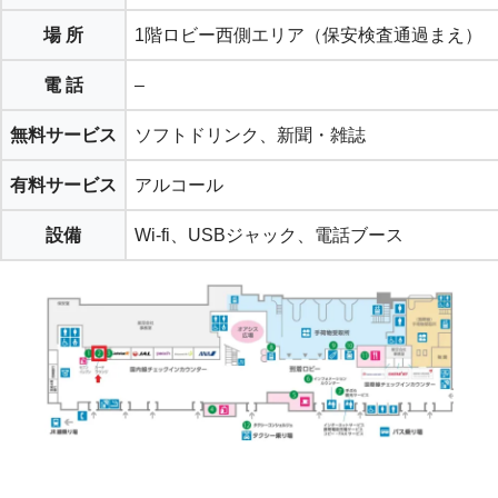
場 所
1階ロビー西側エリア（保安検査通過まえ）
電 話
–
無料サービス
ソフトドリンク、新聞・雑誌
有料サービス
アルコール
設備
Wi-fi、USBジャック、電話ブース