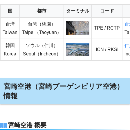
国
都市
ターミナル
コード
台湾
台湾（桃園）
台
TPE / RCTP
Taiwan
Taipei（Taoyuan）
Ta
韓国
ソウル（仁川）
仁
ICN / RKSI
Korea
Seoul（Incheon）
In
宮崎空港（宮崎ブーゲンビリア空港）
情報
宮崎空港 概要